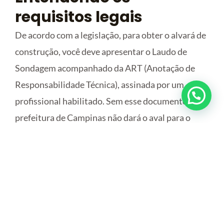
requisitos legais
De acordo com a legislação, para obter o alvará de
construção, você deve apresentar o Laudo de
Sondagem acompanhado da ART (Anotação de
Responsabilidade Técnica), assinada por um
profissional habilitado. Sem esse documento, a
prefeitura de Campinas não dará o aval para o
início das obras.
Essa exigência vale tanto para novos projetos
quanto para edificações existentes que possuem
subsolo. Se o lençol freático estiver fora dos
padrões, a obra pode ser embargada, ou no caso de