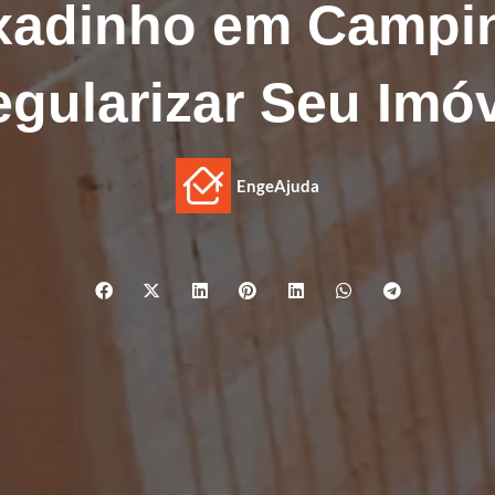
uxadinho em Campi
gularizar Seu Imó
EngeAjuda