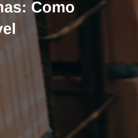
nas: Como
vel