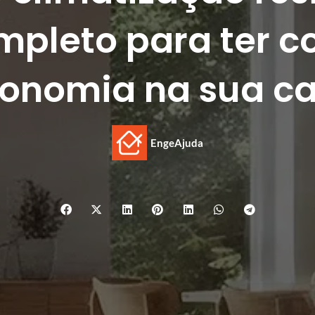
mpleto para ter co
onomia na sua c
EngeAjuda