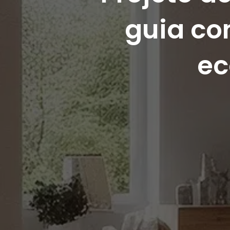
guia co
ec