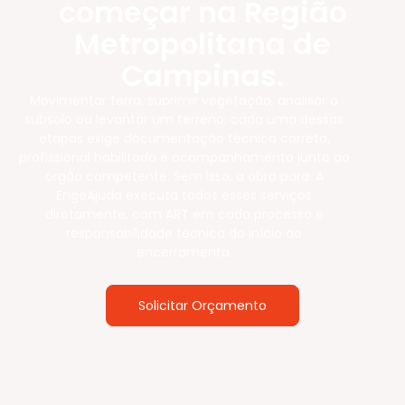
começar na Região
Metropolitana de
Campinas.
Movimentar terra, suprimir vegetação, analisar o
subsolo ou levantar um terreno: cada uma dessas
etapas exige documentação técnica correta,
profissional habilitado e acompanhamento junto ao
órgão competente. Sem isso, a obra para. A
EngeAjuda executa todos esses serviços
diretamente, com ART em cada processo e
responsabilidade técnica do início ao
encerramento.
Solicitar Orçamento