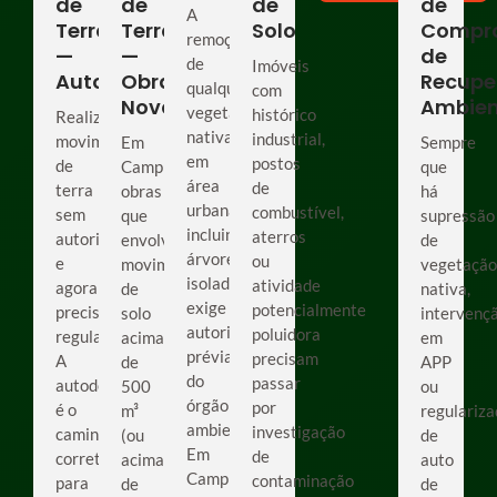
de
de
de
de
A
Terra
Terra
Solo
Compr
remoção
—
—
de
de
Imóveis
Autodenúncia
Obra
Recupe
qualquer
com
Nova
Ambien
vegetação
histórico
Realizou
nativa
industrial,
movimentação
Em
Sempre
em
postos
de
Campinas,
que
área
de
terra
obras
há
urbana,
combustível,
sem
que
supressão
incluindo
aterros
autorização
envolvam
de
árvores
ou
e
movimentação
vegetação
isoladas,
atividade
agora
de
nativa,
exige
potencialmente
precisa
solo
intervenç
autorização
poluidora
regularizar?
acima
em
prévia
precisam
A
de
APP
do
passar
autodenúncia
500
ou
órgão
por
é o
m³
regulariz
ambiental.
investigação
caminho
(ou
de
Em
de
correto
acima
auto
Campinas,
contaminação
para
de
de