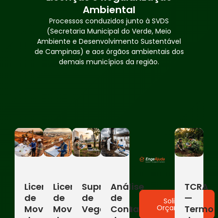
Ambiental
Processos conduzidos junto à SVDS
(Secretaria Municipal do Verde, Meio
Ambiente e Desenvolvimento Sustentável
de Campinas) e aos órgãos ambientais dos
demais municípios da região.
Licença
Licença
Supressão
Análise
TCRA
de
de
de
de
—
Solicitar
Orçamento
Movimentação
Movimentação
Vegetação
Contaminação
Termo