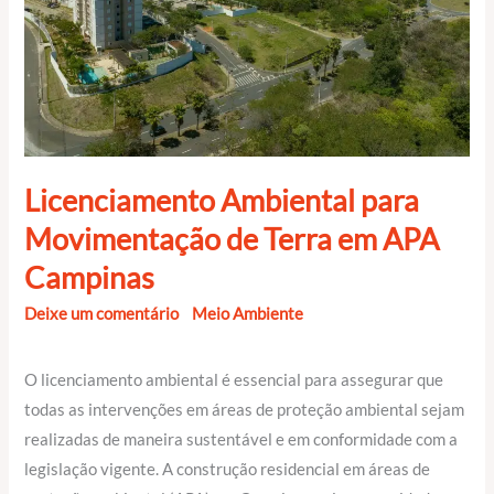
Terra
em
APA
Campinas
Licenciamento Ambiental para
Movimentação de Terra em APA
Campinas
Deixe um comentário
/
Meio Ambiente
/
EngeAjuda
/
11 de
julho de 2024
O licenciamento ambiental é essencial para assegurar que
todas as intervenções em áreas de proteção ambiental sejam
realizadas de maneira sustentável e em conformidade com a
legislação vigente. A construção residencial em áreas de