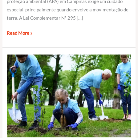
proteção ambiental (APA) em Campinas exige um cuidado
especial, principalmente quando envolve a movimentação de
terra. A Lei Complementar Nº 295 […]
Read More »
Supressão
de
Árvores
e
Compensação
Ambiental
em
Campinas